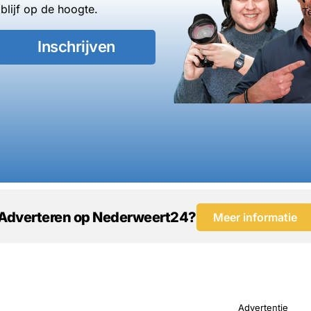
blijf op de hoogte.
T
Inschrijven
Adverteren op Nederweert24?
Meer informatie
Advertentie