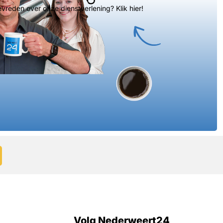
evreden over onze dienstverlening? Klik hier!
Volg Nederweert24