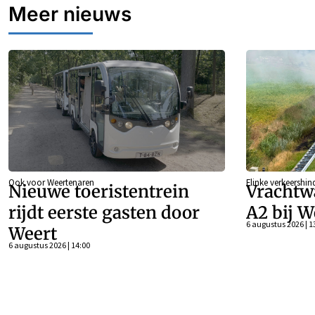
Meer nieuws
Ook voor Weertenaren
Flinke verkeershin
Nieuwe toeristentrein
Vrachtw
rijdt eerste gasten door
A2 bij W
6 augustus 2026 | 1
Weert
6 augustus 2026 | 14:00