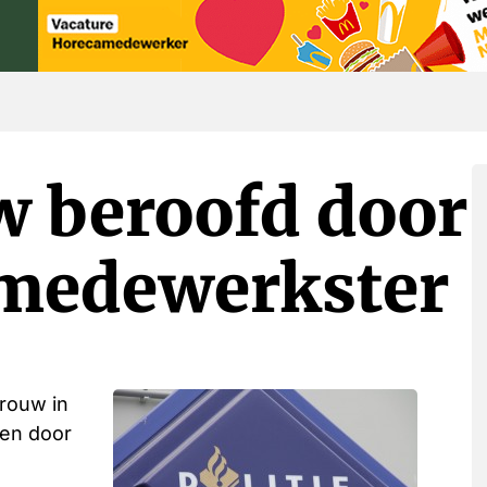
w beroofd door
gmedewerkster
rouw in
den door