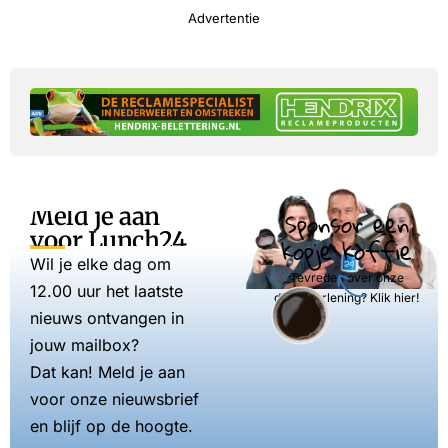
Advertentie
Meld je aan
Sponsor een
voor Lunch24
kopje koffie
Wil je elke dag om
Tevreden over onze
12.00 uur het laatste
dienstverlening? Klik hier!
nieuws ontvangen in
jouw mailbox?
Dat kan! Meld je aan
voor onze nieuwsbrief
en blijf op de hoogte.