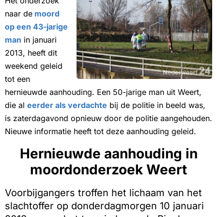
Het onderzoek
naar de
moord
op een 43-jarige
man
in januari
2013, heeft dit
weekend geleid
tot een
hernieuwde aanhouding. Een 50-jarige man uit Weert,
die al
eerder als verdachte
bij de politie in beeld was,
is zaterdagavond opnieuw door de politie aangehouden.
Nieuwe informatie heeft tot deze aanhouding geleid.
Hernieuwde aanhouding in
moordonderzoek Weert
Voorbijgangers troffen het lichaam van het
slachtoffer op donderdagmorgen 10 januari