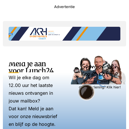
Advertentie
Meld je aan
Sponsor een
voor Lunch24
kopje koffie
Wil je elke dag om
Tevreden over onze
12.00 uur het laatste
dienstverlening? Klik hier!
nieuws ontvangen in
jouw mailbox?
Dat kan! Meld je aan
voor onze nieuwsbrief
en blijf op de hoogte.