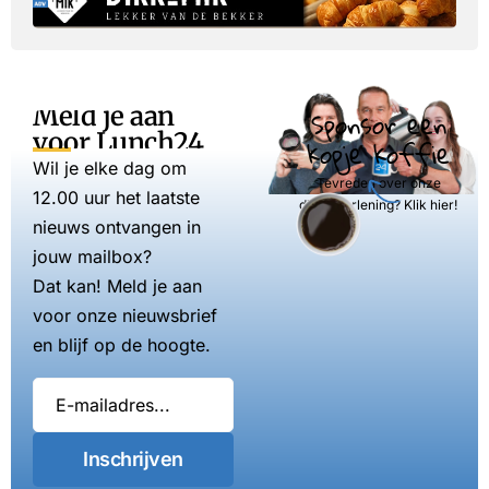
Meld je aan
Sponsor een
voor Lunch24
kopje koffie
Wil je elke dag om
Tevreden over onze
12.00 uur het laatste
dienstverlening? Klik hier!
nieuws ontvangen in
jouw mailbox?
Dat kan! Meld je aan
voor onze nieuwsbrief
en blijf op de hoogte.
Inschrijven