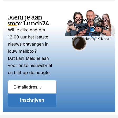
Meld je aan
Sponsor een
voor Lunch24
kopje koffie
Wil je elke dag om
Tevreden over onze
12.00 uur het laatste
dienstverlening? Klik hier!
nieuws ontvangen in
jouw mailbox?
Dat kan! Meld je aan
voor onze nieuwsbrief
en blijf op de hoogte.
Inschrijven