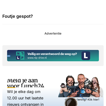
Foutje gespot?
Advertentie
Meld je aan
Sponsor een
voor Lunch24
kopje koffie
Wil je elke dag om
Tevreden over onze
12.00 uur het laatste
dienstverlening? Klik hier!
nieuws ontvangen in