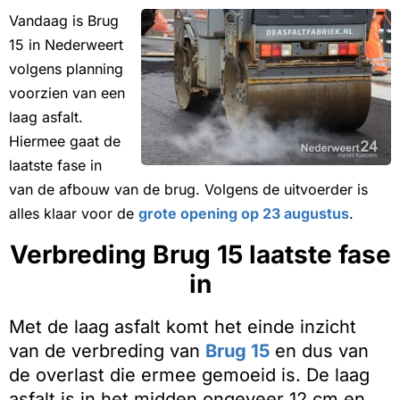
Vandaag is Brug
15 in Nederweert
volgens planning
voorzien van een
laag asfalt.
Hiermee gaat de
laatste fase in
van de afbouw van de brug. Volgens de uitvoerder is
alles klaar voor de
grote opening op 23 augustus
.
Verbreding Brug 15 laatste fase
in
Met de laag asfalt komt het einde inzicht
van de verbreding van
Brug 15
en dus van
de overlast die ermee gemoeid is. De laag
asfalt is in het midden ongeveer 12 cm en