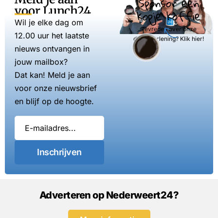
Sponsor een
voor Lunch24
kopje koffie
Wil je elke dag om
Tevreden over onze
12.00 uur het laatste
dienstverlening? Klik hier!
nieuws ontvangen in
jouw mailbox?
Dat kan! Meld je aan
voor onze nieuwsbrief
en blijf op de hoogte.
Inschrijven
Adverteren op Nederweert24?