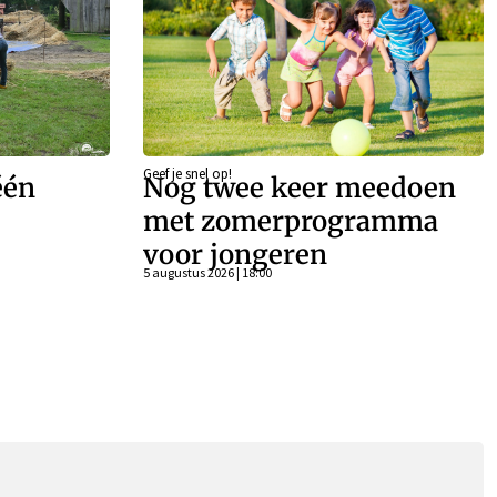
Geef je snel op!
één
Nog twee keer meedoen
met zomerprogramma
voor jongeren
5 augustus 2026 | 18:00