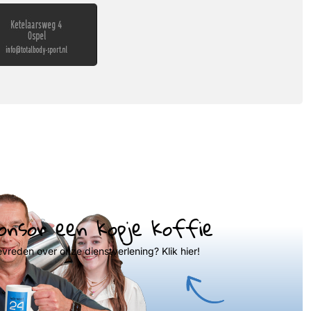
onsor een kopje koffie
evreden over onze dienstverlening? Klik hier!