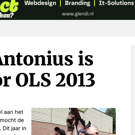
Antonius is
or OLS 2013
el aan het
6 mocht de
Dit jaar in