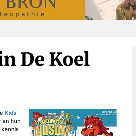
in De Koel
de
Kids
r en hun
 kennis