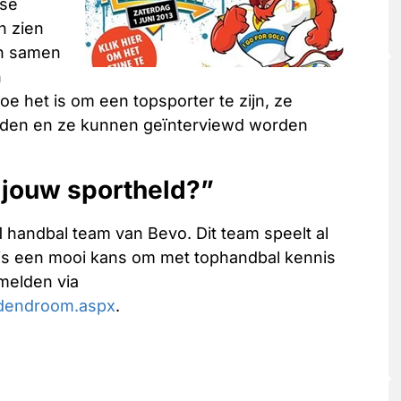
gse
n zien
en samen
h
e het is om een topsporter te zijn, ze
lden en ze kunnen geïnterviewd worden
s jouw sportheld?”
1 handbal team van Bevo. Dit team speelt al
t is een mooi kans om met tophandbal kennis
melden via
udendroom.aspx
.