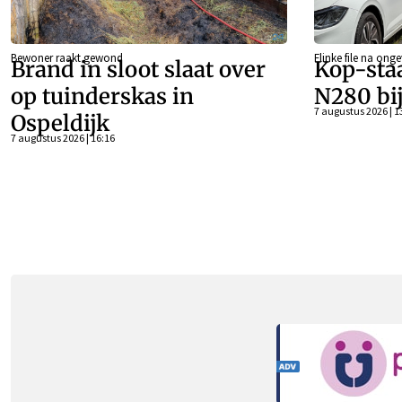
Bewoner raakt gewond
Flinke file na onge
Brand in sloot slaat over
Kop-sta
op tuinderskas in
N280 bi
7 augustus 2026 | 1
Ospeldijk
7 augustus 2026 | 16:16