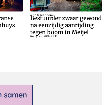
Auto tegen boom
ranse
Bestuurder zwaar gewond
enhuys
na eenzijdig aanrijding
tegen boom in Meijel
6 augustus 2026 | 21:41