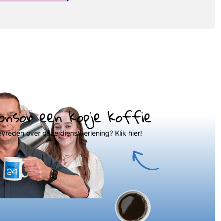
onsor een kopje koffie
evreden over onze dienstverlening? Klik hier!