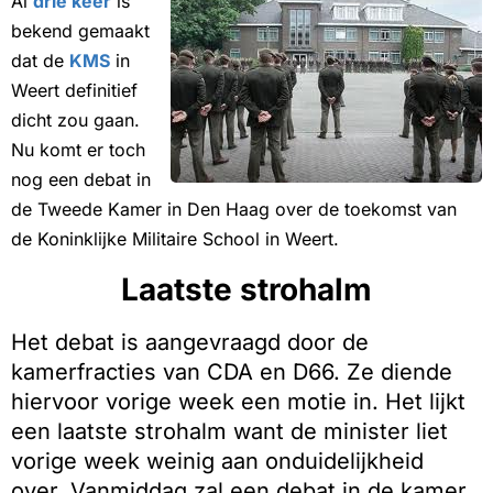
Al
drie keer
is
bekend gemaakt
dat de
KMS
in
Weert definitief
dicht zou gaan.
Nu komt er toch
nog een debat in
de Tweede Kamer in Den Haag over de toekomst van
de Koninklijke Militaire School in Weert.
Laatste strohalm
Het debat is aangevraagd door de
kamerfracties van CDA en D66. Ze diende
hiervoor vorige week een motie in. Het lijkt
een laatste strohalm want de minister liet
vorige week weinig aan onduidelijkheid
over. Vanmiddag zal een debat in de kamer