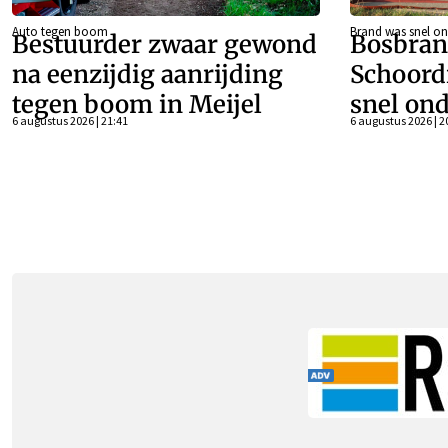
Auto tegen boom
Brand was snel on
Bestuurder zwaar gewond
Bosbran
na eenzijdig aanrijding
Schoord
tegen boom in Meijel
snel ond
6 augustus 2026 | 21:41
6 augustus 2026 | 2