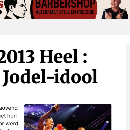
013 Heel :
 Jodel-idool
laovend
met hun
aar werd