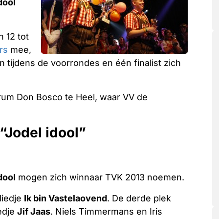
dool
 12 tot
rs
mee,
 tijdens de voorrondes en één finalist zich
entrum Don Bosco te Heel, waar VV de
 “Jodel idool”
dool
mogen zich winnaar TVK 2013 noemen.
liedje
Ik bin Vastelaovend
. De derde plek
iedje
Jif Jaas
. Niels Timmermans en Iris