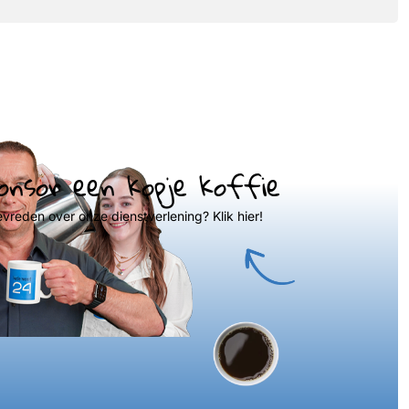
onsor een kopje koffie
evreden over onze dienstverlening? Klik hier!