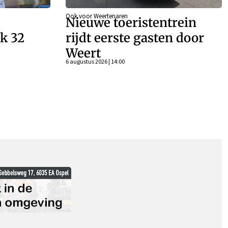
Ook voor Weertenaren
Nieuwe toeristentrein
k 32
rijdt eerste gasten door
Weert
n
6 augustus 2026 | 14:00