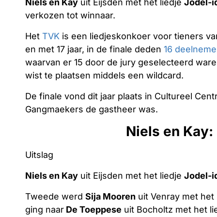
Niels en Kay
uit Eijsden met het liedje
Jodel-i
verkozen tot winnaar.
Het
TVK
is een liedjeskonkoer voor tieners van
en met 17 jaar, in de finale deden
16 deelneme
waarvan er 15 door de jury geselecteerd waren
wist te plaatsen middels een wildcard.
De finale vond dit jaar plaats in Cultureel C
Gangmaekers de gastheer was.
Niels en Kay:
Uitslag
Niels en Kay
uit Eijsden met het liedje
Jodel-i
Tweede werd
Sija Mooren
uit Venray met het 
ging naar
De Toeppese
uit Bocholtz met het l