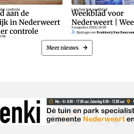
der controle
Lees hier het weekblad
d aan de
Weekblad voor
ijk in Nederweert
Nederweert | Wee
6 augustus 2026 | 16:00
er controle
Bijdrage van
Drukkerij Van Deurse
0:48
Meer nieuws