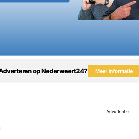
Adverteren op Nederweert24?
Meer informatie
Advertentie
l