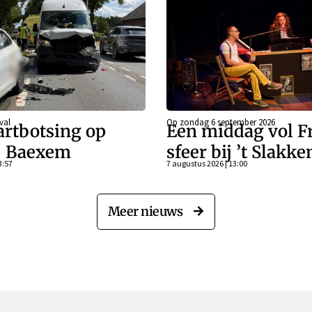
val
Op zondag 6 september 2026
artbotsing op
Een middag vol F
j Baexem
sfeer bij ’t Slakk
3:57
7 augustus 2026 | 13:00
Meer nieuws