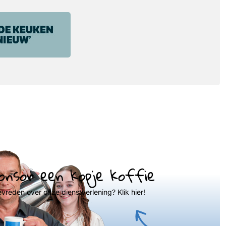
onsor een kopje koffie
evreden over onze dienstverlening? Klik hier!