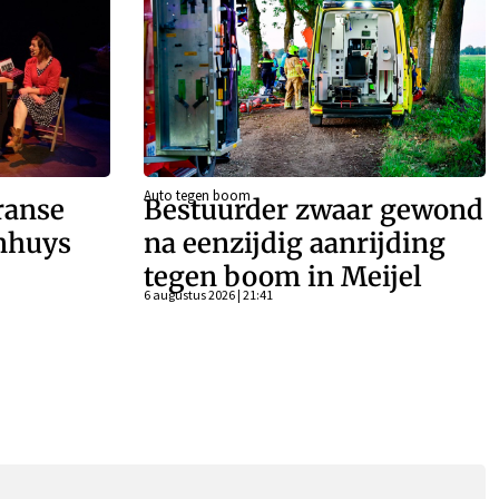
Auto tegen boom
ranse
Bestuurder zwaar gewond
enhuys
na eenzijdig aanrijding
tegen boom in Meijel
6 augustus 2026 | 21:41