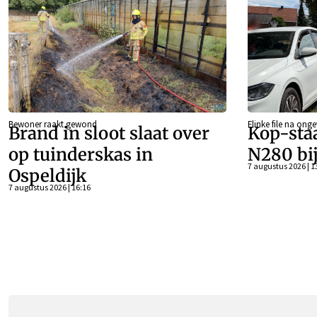
Bewoner raakt gewond
Flinke file na onge
Brand in sloot slaat over
Kop-sta
op tuinderskas in
N280 bi
7 augustus 2026 | 1
Ospeldijk
7 augustus 2026 | 16:16