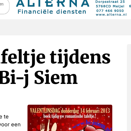
eltje tijdens
Bi-j Siem
e te
voor een