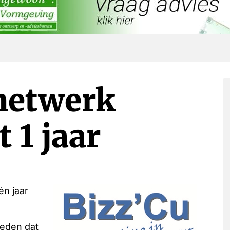
netwerk
 1 jaar
én jaar
leden dat