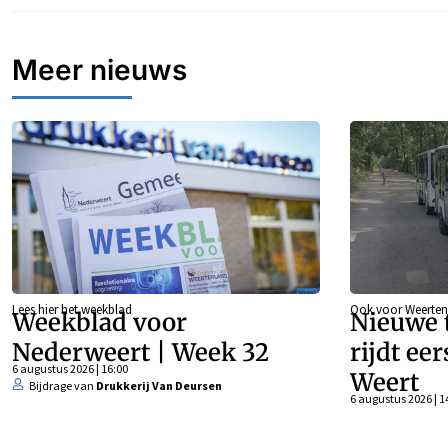
Meer nieuws
Lees hier het weekblad
Ook voor Weerten
Weekblad voor
Nieuwe t
Nederweert | Week 32
rijdt ee
6 augustus 2026 | 16:00
Weert
Bijdrage van
Drukkerij Van Deursen
6 augustus 2026 | 1