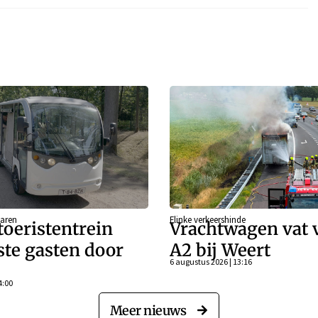
aren
Flinke verkeershinde
oeristentrein
Vrachtwagen vat 
rste gasten door
A2 bij Weert
6 augustus 2026 | 13:16
4:00
Meer nieuws