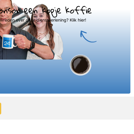
onsor een kopje koffie
evreden over onze dienstverlening? Klik hier!