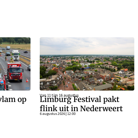
Van 11 t/m 16 augustus
vlam op
Limburg Festival pakt
flink uit in Nederweert
6 augustus 2026 | 12:00