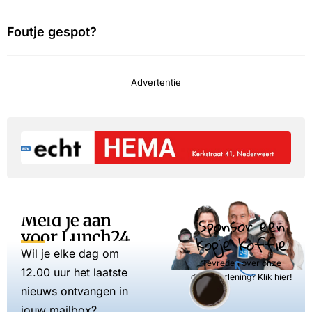
Foutje gespot?
Advertentie
Meld je aan
Sponsor een
voor Lunch24
kopje koffie
Wil je elke dag om
Tevreden over onze
12.00 uur het laatste
dienstverlening? Klik hier!
nieuws ontvangen in
jouw mailbox?