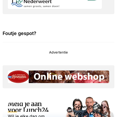
Foutje gespot?
Advertentie
Meld je aan
Sponsor een
voor Lunch24
kopje koffie
Wil je elke dag om