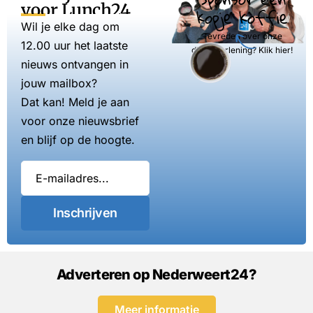
voor Lunch24
kopje koffie
Wil je elke dag om
Tevreden over onze
12.00 uur het laatste
dienstverlening? Klik hier!
nieuws ontvangen in
jouw mailbox?
Dat kan! Meld je aan
voor onze nieuwsbrief
en blijf op de hoogte.
Inschrijven
Adverteren op Nederweert24?
Meer informatie