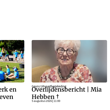
Geuns Uitvaartbegeleiding
erk en
Overlijdensbericht | Mia
even
Hebben †
5 augustus 2026 | 11:00