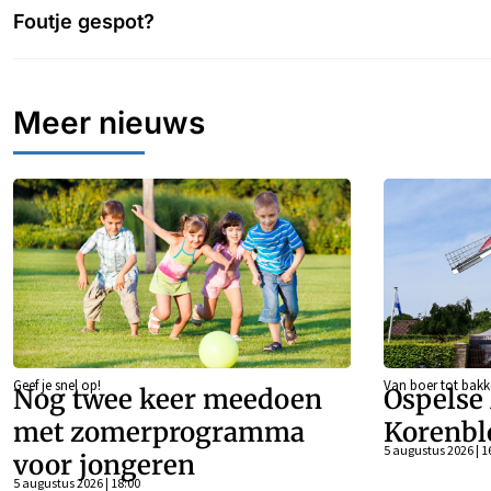
Foutje gespot?
Meer nieuws
Geef je snel op!
Van boer tot bakk
Nog twee keer meedoen
Ospelse
met zomerprogramma
Korenb
5 augustus 2026 | 1
voor jongeren
5 augustus 2026 | 18:00