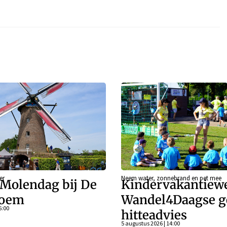
er
Neem water, zonnebrand en pet mee
 Molendag bij De
Kindervakantiew
loem
Wandel4Daagse g
6:00
hitteadvies
5 augustus 2026 | 14:00