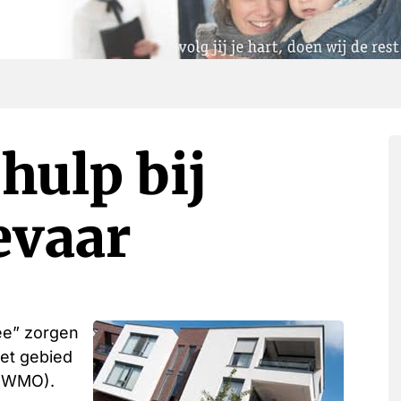
hulp bij
evaar
ee” zorgen
et gebied
 (WMO).