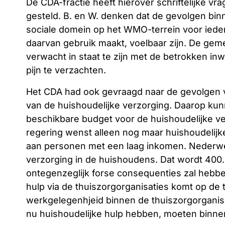
De CDA-fractie heeft hierover schriftelijke vr
gesteld. B. en W. denken dat de gevolgen bin
sociale domein op het WMO-terrein voor iede
daarvan gebruik maakt, voelbaar zijn. De gem
verwacht in staat te zijn met de betrokken 
pijn te verzachten.
Het CDA had ook gevraagd naar de gevolgen v
van de huishoudelijke verzorging. Daarop ku
beschikbare budget voor de huishoudelijke ve
regering wenst alleen nog maar huishoudelijk
aan personen met een laag inkomen. Nederweer
verzorging in de huishoudens. Dat wordt 400.0
ontegenzeglijk forse consequenties zal hebbe
hulp via de thuiszorgorganisaties komt op de t
werkgelegenhjeid binnen de thuiszorgorganis
nu huishoudelijke hulp hebben, moeten binn