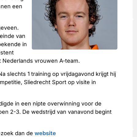
innen een
geveen.
 einde van
nbekende in
istent
et Nederlands vrouwen A-team.
slechts 1 training op vrijdagavond krijgt hij
petitie, Sliedrecht Sport op visite in
igde in een nipte overwinning voor de
oen 2-3. De wedstrijd van vanavond begint
ezoek dan de
website