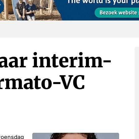
aar interim-
Irmato-VC
 woensdag