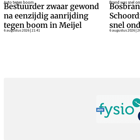
Auto tegen boom
Brand was snel on
Bestuurder zwaar gewond
Bosbran
na eenzijdig aanrijding
Schoord
tegen boom in Meijel
snel ond
6 augustus 2026 | 21:41
6 augustus 2026 | 2