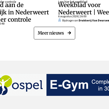
der controle
Lees hier het weekblad
d aan de
Weekblad voor
ijk in Nederweert
Nederweert | Wee
6 augustus 2026 | 16:00
er controle
Bijdrage van
Drukkerij Van Deurse
0:48
Meer nieuws