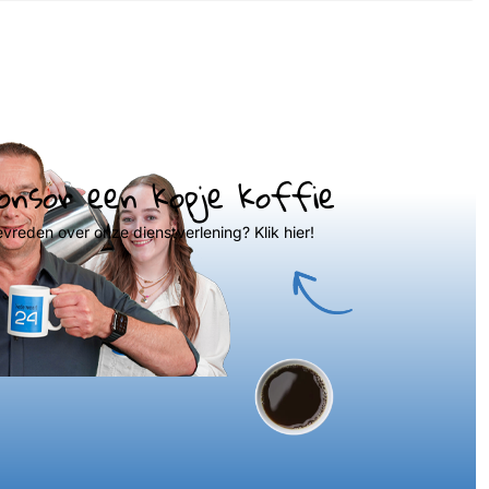
onsor een kopje koffie
evreden over onze dienstverlening? Klik hier!