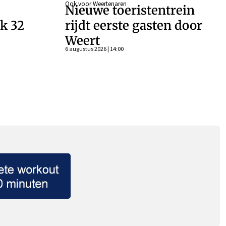
Ook voor Weertenaren
Nieuwe toeristentrein
k 32
rijdt eerste gasten door
Weert
n
6 augustus 2026 | 14:00