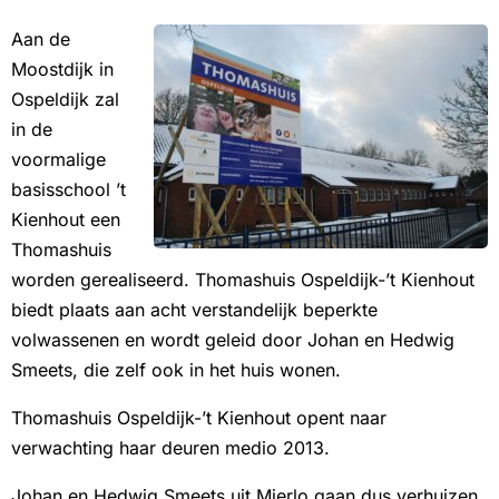
Aan de
Moostdijk in
Ospeldijk zal
in de
voormalige
basisschool ’t
Kienhout een
Thomashuis
worden gerealiseerd. Thomashuis Ospeldijk-’t Kienhout
biedt plaats aan acht verstandelijk beperkte
volwassenen en wordt geleid door Johan en Hedwig
Smeets, die zelf ook in het huis wonen.
Thomashuis Ospeldijk-’t Kienhout opent naar
verwachting haar deuren medio 2013.
Johan en Hedwig Smeets uit Mierlo gaan dus verhuizen