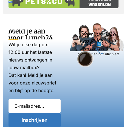
Meld je aan
Sponsor een
voor Lunch24
kopje koffie
Wil je elke dag om
Tevreden over onze
12.00 uur het laatste
dienstverlening? Klik hier!
nieuws ontvangen in
jouw mailbox?
Dat kan! Meld je aan
voor onze nieuwsbrief
en blijf op de hoogte.
Inschrijven