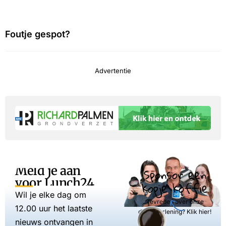
Foutje gespot?
Advertentie
Meld je aan
Sponsor een
voor Lunch24
kopje koffie
Wil je elke dag om
Tevreden over onze
12.00 uur het laatste
dienstverlening? Klik hier!
nieuws ontvangen in