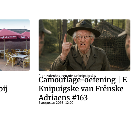
Elke zaterdag een nieuw knipuigske
Camouflage-oefening | E
bij
Knipuigske van Frênske
Adriaens #163
8 augustus 2026 | 12:00