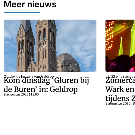
Meer nieuws
Ontdek de historie van Geldrop
21, 22 en 23 augus
Kom dinsdag ‘Gluren bij
Zomerca
de Buren’ in: Geldrop
Wark en 
9 augustus 2026 | 11:00
tijdens 
8 augustus 2026 | 1