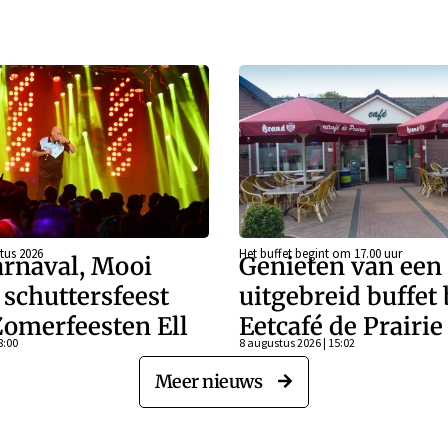
tus 2026
Het buffet begint om 17.00 uur
rnaval, Mooi
Genieten van een
schuttersfeest
uitgebreid buffet 
Zomerfeesten Ell
Eetcafé de Prairie
8:00
8 augustus 2026 | 15:02
Meer nieuws