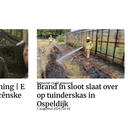
Bewoner raakt gewond
ing | E
Brand in sloot slaat over
rênske
op tuinderskas in
Ospeldijk
7 augustus 2026 | 16:16