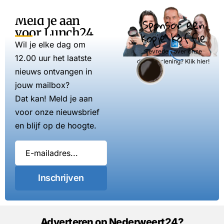
Meld je aan
Sponsor een
voor Lunch24
kopje koffie
Wil je elke dag om
Tevreden over onze
12.00 uur het laatste
dienstverlening? Klik hier!
nieuws ontvangen in
jouw mailbox?
Dat kan! Meld je aan
voor onze nieuwsbrief
en blijf op de hoogte.
Inschrijven
Adverteren op Nederweert24?