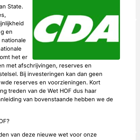
an State.
es,
nlijkheid
ng en
 nationale
ationale
komt het er
ten met afschrijvingen, reserves en
elsel. Bij investeringen kan dan geen
de reserves en voorzieningen. Kort
ing treden van de Wet HOF dus haar
anleiding van bovenstaande hebben we de
HOF?
reden van deze nieuwe wet voor onze