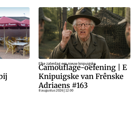
Elke zaterdag een nieuw knipuigske
Camouflage-oefening | E
bij
Knipuigske van Frênske
Adriaens #163
8 augustus 2026 | 12:00