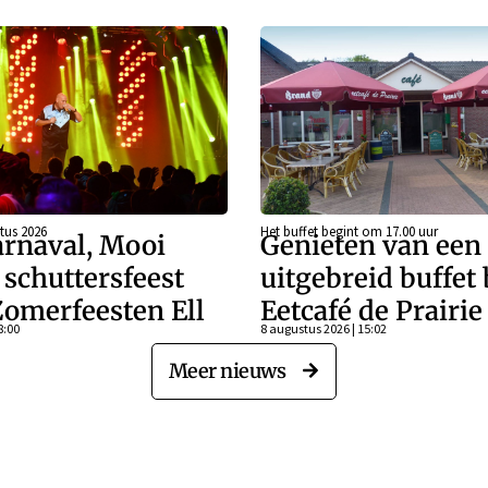
tus 2026
Het buffet begint om 17.00 uur
rnaval, Mooi
Genieten van een
schuttersfeest
uitgebreid buffet 
Zomerfeesten Ell
Eetcafé de Prairie
8:00
8 augustus 2026 | 15:02
Meer nieuws