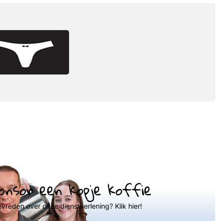
onsor een kopje koffie
evreden over onze dienstverlening? Klik hier!