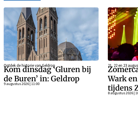
Ontdek de historie van Geldrop
21, 22 en 23 augus
Kom dinsdag ‘Gluren bij
Zomerca
de Buren’ in: Geldrop
Wark en 
9 augustus 2026 | 11:00
tijdens 
8 augustus 2026 | 1