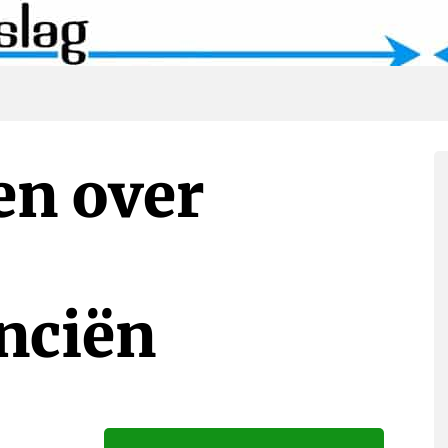
en over
nciën