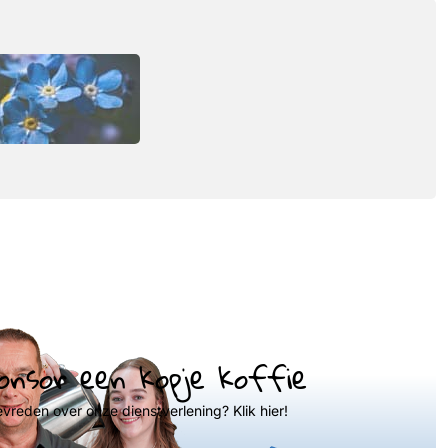
onsor een kopje koffie
evreden over onze dienstverlening? Klik hier!