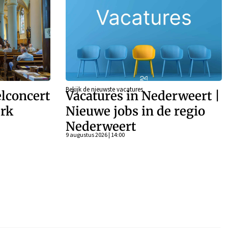
Bekijk de nieuwste vacatures
lconcert
Vacatures in Nederweert |
rk
Nieuwe jobs in de regio
Nederweert
9 augustus 2026 | 14:00