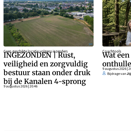
Geen geschikte locatie volgens inzenders
Coachtools
INGEZONDEN | Rust,
Wat een
veiligheid en zorgvuldig
onthulle
9 augustus 2026 | 2
bestuur staan onder druk
Bijdrage van
Ji
bij de Kanalen 4-sprong
9 augustus 2026 | 20:46