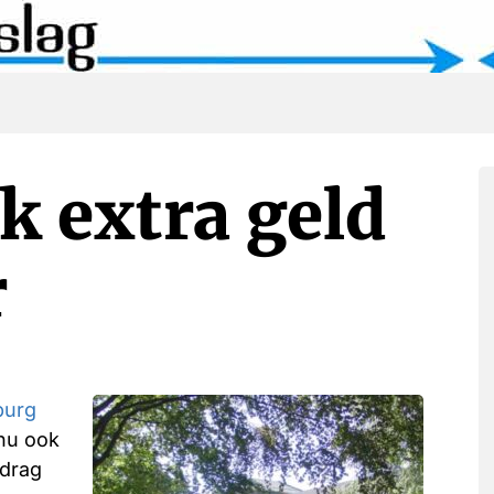
k extra geld
r
burg
nu ook
edrag