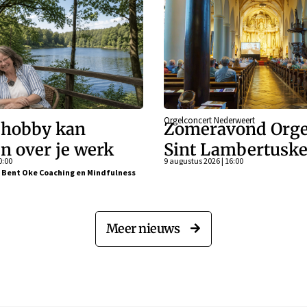
Orgelconcert Nederweert
 hobby kan
Zomeravond Orge
n over je werk
Sint Lambertuske
0:00
9 augustus 2026 | 16:00
j Bent Oke Coaching en Mindfulness
Meer nieuws