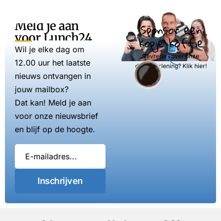
Meld je aan
Sponsor een
voor Lunch24
kopje koffie
Wil je elke dag om
Tevreden over onze
12.00 uur het laatste
dienstverlening? Klik hier!
nieuws ontvangen in
jouw mailbox?
Dat kan! Meld je aan
voor onze nieuwsbrief
en blijf op de hoogte.
Inschrijven