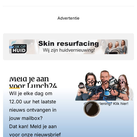
Advertentie
Meld je aan
Sponsor een
voor Lunch24
kopje koffie
Wil je elke dag om
Tevreden over onze
12.00 uur het laatste
dienstverlening? Klik hier!
nieuws ontvangen in
jouw mailbox?
Dat kan! Meld je aan
voor onze nieuwsbrief