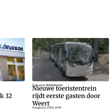
Ook voor Weertenaren
Nieuwe toeristentrein
k 32
rijdt eerste gasten door
Weert
n
6 augustus 2026 | 14:00