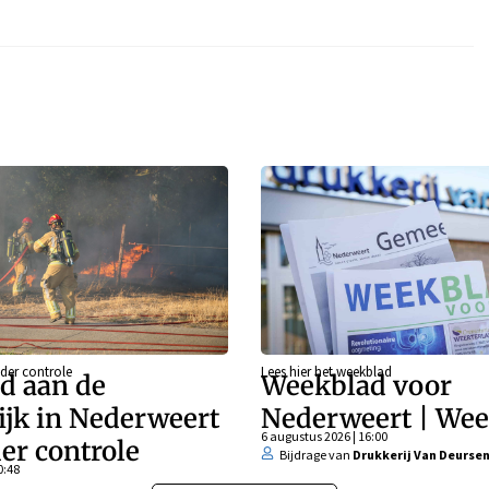
der controle
Lees hier het weekblad
d aan de
Weekblad voor
ijk in Nederweert
Nederweert | Wee
6 augustus 2026 | 16:00
er controle
Bijdrage van
Drukkerij Van Deurse
0:48