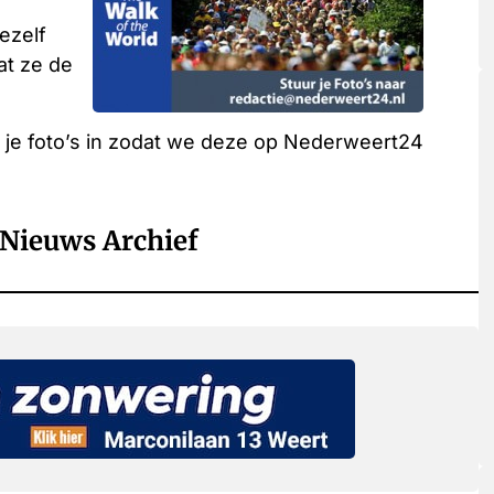
jezelf
t ze de
n je foto’s in zodat we deze op Nederweert24
Nieuws Archief