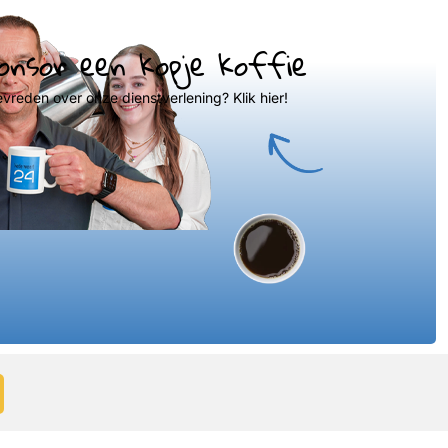
onsor een kopje koffie
evreden over onze dienstverlening? Klik hier!