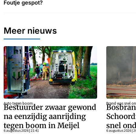
Foutje gespot?
Meer nieuws
Auto tegen boom
Brand was snel on
Bestuurder zwaar gewond
Bosbran
na eenzijdig aanrijding
Schoord
tegen boom in Meijel
snel ond
6 augustus 2026 | 21:41
6 augustus 2026 | 2