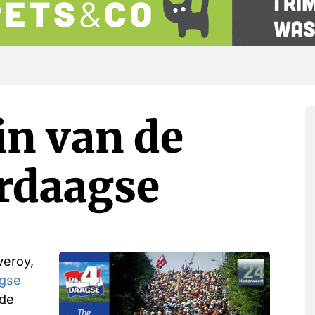
 in van de
rdaagse
veroy,
gse
 de