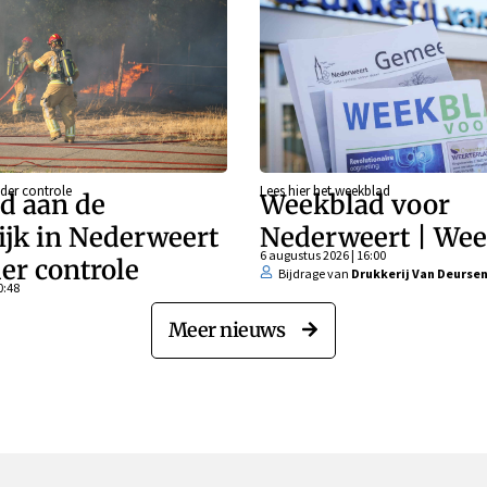
der controle
Lees hier het weekblad
d aan de
Weekblad voor
ijk in Nederweert
Nederweert | Wee
6 augustus 2026 | 16:00
er controle
Bijdrage van
Drukkerij Van Deurse
0:48
Meer nieuws