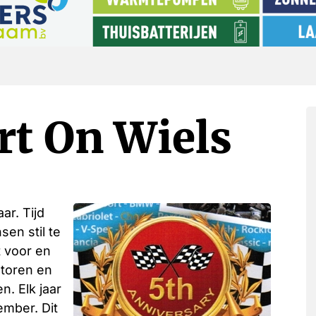
rt On Wiels
ar. Tijd
en stil te
t voor en
otoren en
n. Elk jaar
ember. Dit