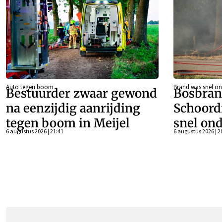
Auto tegen boom
Brand was snel on
Bestuurder zwaar gewond
Bosbran
na eenzijdig aanrijding
Schoord
tegen boom in Meijel
snel ond
6 augustus 2026 | 21:41
6 augustus 2026 | 2