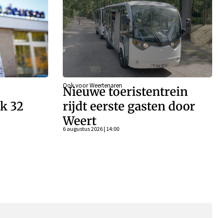
Ook voor Weertenaren
Nieuwe toeristentrein
k 32
rijdt eerste gasten door
Weert
n
6 augustus 2026 | 14:00