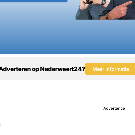
Adverteren op Nederweert24?
Meer informatie
Advertentie
l