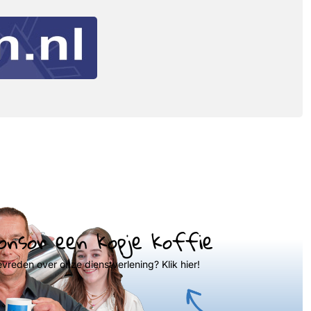
onsor een kopje koffie
evreden over onze dienstverlening? Klik hier!