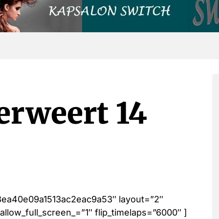
rweert 14
3ea40e09a1513ac2eac9a53″ layout=”2″
low_full_screen_=”1″ flip_timelaps=”6000″ ]