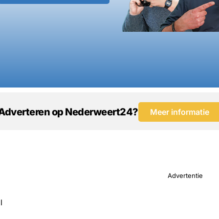
Adverteren op Nederweert24?
Meer informatie
Advertentie
l