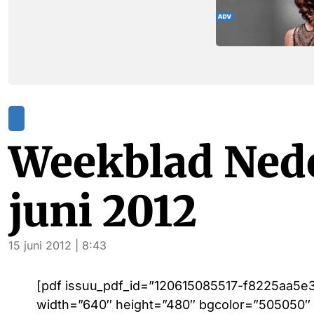
Weekblad Nede
juni 2012
15 juni 2012 | 8:43
[pdf issuu_pdf_id=”120615085517-f8225aa5e
width=”640″ height=”480″ bgcolor=”505050″ al