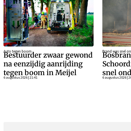
Auto tegen boom
Brand was snel on
Bestuurder zwaar gewond
Bosbran
na eenzijdig aanrijding
Schoord
tegen boom in Meijel
snel ond
6 augustus 2026 | 21:41
6 augustus 2026 | 2