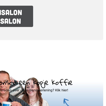
onsor een kopje koffie
evreden over onze dienstverlening? Klik hier!