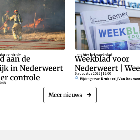
der controle
Lees hier het weekblad
d aan de
Weekblad voor
ijk in Nederweert
Nederweert | Wee
6 augustus 2026 | 16:00
er controle
Bijdrage van
Drukkerij Van Deurse
0:48
Meer nieuws