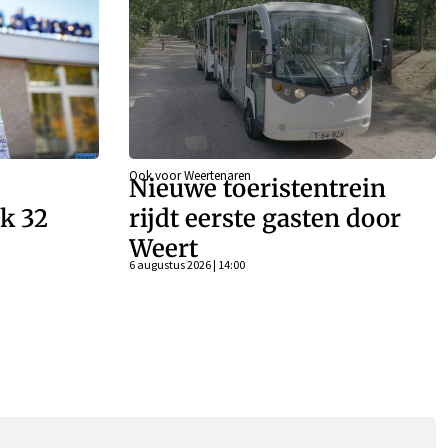
Ook voor Weertenaren
Nieuwe toeristentrein
k 32
rijdt eerste gasten door
Weert
n
6 augustus 2026 | 14:00