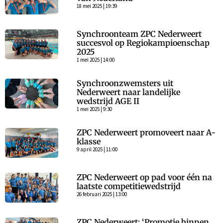
18 mei 2025 | 19:39
Synchroonteam ZPC Nederweert
succesvol op Regiokampioenschap
2025
1 mei 2025 | 14:00
Synchroonzwemsters uit
Nederweert naar landelijke
wedstrijd AGE II
1 mei 2025 | 9:30
ZPC Nederweert promoveert naar A-
klasse
9 april 2025 | 11:00
ZPC Nederweert op pad voor één na
laatste competitiewedstrijd
26 februari 2025 | 13:00
ZPC Nederweert: ‘Promotie binnen