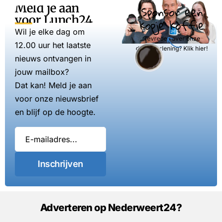
Meld je aan
Sponsor een
voor Lunch24
kopje koffie
Wil je elke dag om
Tevreden over onze
12.00 uur het laatste
dienstverlening? Klik hier!
nieuws ontvangen in
jouw mailbox?
Dat kan! Meld je aan
voor onze nieuwsbrief
en blijf op de hoogte.
Inschrijven
Adverteren op Nederweert24?