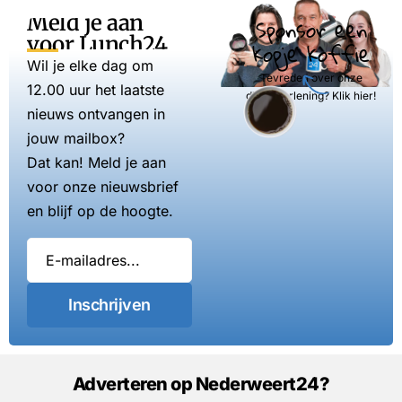
Meld je aan
Sponsor een
voor Lunch24
kopje koffie
Wil je elke dag om
Tevreden over onze
12.00 uur het laatste
dienstverlening? Klik hier!
nieuws ontvangen in
jouw mailbox?
Dat kan! Meld je aan
voor onze nieuwsbrief
en blijf op de hoogte.
Inschrijven
Adverteren op Nederweert24?