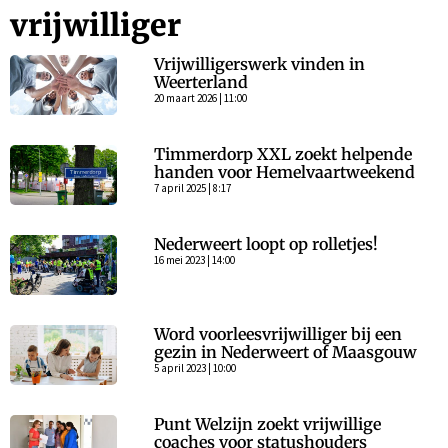
vrijwilliger
Vrijwilligerswerk vinden in
Weerterland
20 maart 2026 | 11:00
Timmerdorp XXL zoekt helpende
handen voor Hemelvaartweekend
7 april 2025 | 8:17
Nederweert loopt op rolletjes!
16 mei 2023 | 14:00
Word voorleesvrijwilliger bij een
gezin in Nederweert of Maasgouw
5 april 2023 | 10:00
Punt Welzijn zoekt vrijwillige
coaches voor statushouders