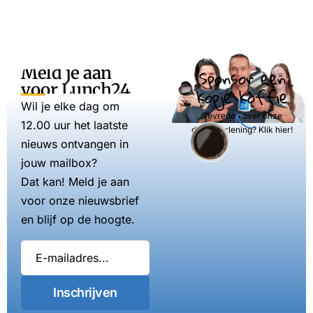
Meld je aan
Sponsor een
voor Lunch24
kopje koffie
Wil je elke dag om
Tevreden over onze
12.00 uur het laatste
dienstverlening? Klik hier!
nieuws ontvangen in
jouw mailbox?
Dat kan! Meld je aan
voor onze nieuwsbrief
en blijf op de hoogte.
Inschrijven