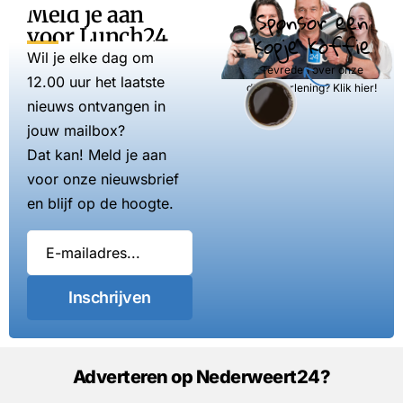
Meld je aan
Sponsor een
voor Lunch24
kopje koffie
Wil je elke dag om
Tevreden over onze
12.00 uur het laatste
dienstverlening? Klik hier!
nieuws ontvangen in
jouw mailbox?
Dat kan! Meld je aan
voor onze nieuwsbrief
en blijf op de hoogte.
Inschrijven
Adverteren op Nederweert24?