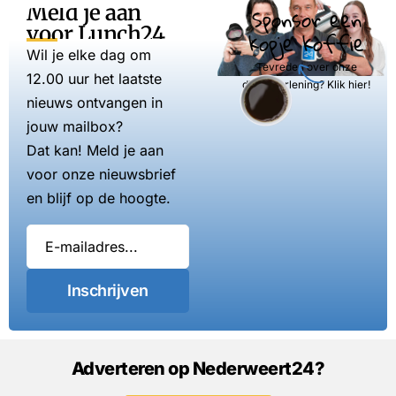
Meld je aan
Sponsor een
voor Lunch24
kopje koffie
Wil je elke dag om
Tevreden over onze
12.00 uur het laatste
dienstverlening? Klik hier!
nieuws ontvangen in
jouw mailbox?
Dat kan! Meld je aan
voor onze nieuwsbrief
en blijf op de hoogte.
Inschrijven
Adverteren op Nederweert24?