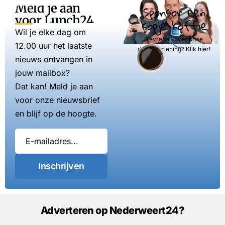
Meld je aan
Sponsor een
voor Lunch24
kopje koffie
Wil je elke dag om
Tevreden over onze
12.00 uur het laatste
dienstverlening? Klik hier!
nieuws ontvangen in
jouw mailbox?
Dat kan! Meld je aan
voor onze nieuwsbrief
en blijf op de hoogte.
Inschrijven
Adverteren op Nederweert24?