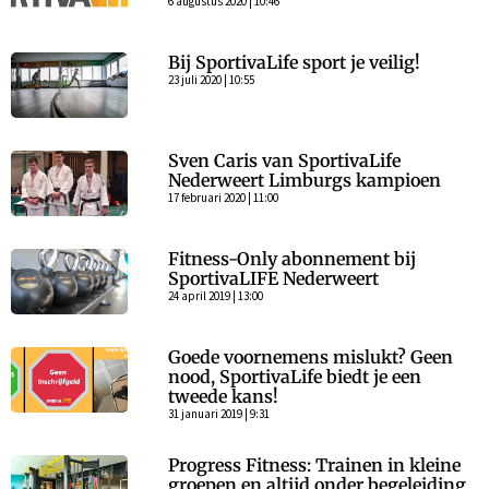
6 augustus 2020 | 10:46
Bij SportivaLife sport je veilig!
23 juli 2020 | 10:55
Sven Caris van SportivaLife
Nederweert Limburgs kampioen
17 februari 2020 | 11:00
Fitness-Only abonnement bij
SportivaLIFE Nederweert
24 april 2019 | 13:00
Goede voornemens mislukt? Geen
nood, SportivaLife biedt je een
tweede kans!
31 januari 2019 | 9:31
Progress Fitness: Trainen in kleine
groepen en altijd onder begeleiding