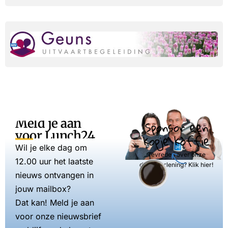
Meld je aan
Sponsor een
voor Lunch24
kopje koffie
Wil je elke dag om
Tevreden over onze
12.00 uur het laatste
dienstverlening? Klik hier!
nieuws ontvangen in
jouw mailbox?
Dat kan! Meld je aan
voor onze nieuwsbrief