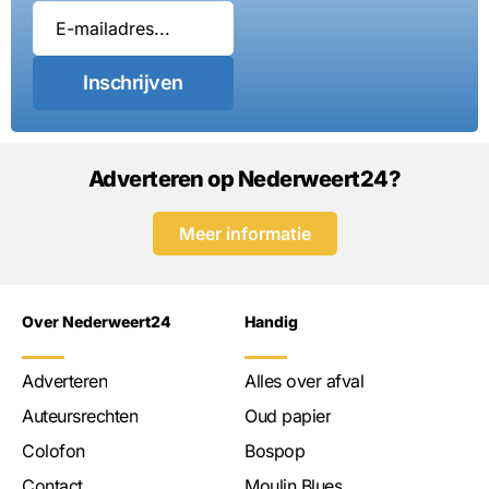
Inschrijven
Adverteren op Nederweert24?
Meer informatie
Over Nederweert24
Handig
Adverteren
Alles over afval
Auteursrechten
Oud papier
Colofon
Bospop
Contact
Moulin Blues