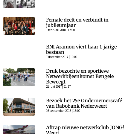
Female deelt en verbindt in
jubileumjaar
7 februari 2018 | 17:00
BNI Aramon viert haar 1-jarige
bestaan
7 december 2017 | 10:09
Druk bezochte en sportieve
Netwerkbijeenkomst Bengele
Beweegt
21 juni 2017 | 21:37
Bezoek het 25e Ondernemerscafé
van Rabobank Nederweert
16 september 2016 | 16:00
Aftrap nieuwe netwerkclub JONG!
Weert