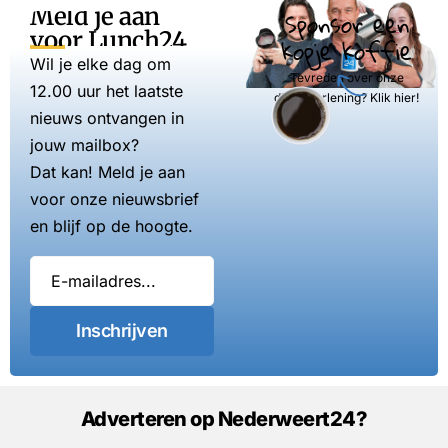
Meld je aan
Sponsor een
voor Lunch24
kopje koffie
Wil je elke dag om
Tevreden over onze
12.00 uur het laatste
dienstverlening? Klik hier!
nieuws ontvangen in
jouw mailbox?
Dat kan! Meld je aan
voor onze nieuwsbrief
en blijf op de hoogte.
Inschrijven
Adverteren op Nederweert24?