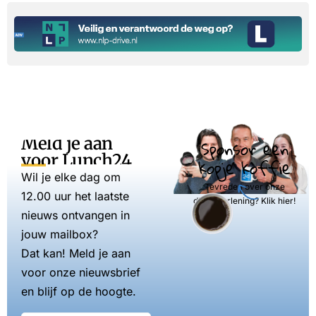
Meld je aan
Sponsor een
voor Lunch24
kopje koffie
Wil je elke dag om
Tevreden over onze
12.00 uur het laatste
dienstverlening? Klik hier!
nieuws ontvangen in
jouw mailbox?
Dat kan! Meld je aan
voor onze nieuwsbrief
en blijf op de hoogte.