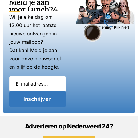
Meld je aan
Sponsor een
voor Lunch24
kopje koffie
Wil je elke dag om
Tevreden over onze
12.00 uur het laatste
dienstverlening? Klik hier!
nieuws ontvangen in
jouw mailbox?
Dat kan! Meld je aan
voor onze nieuwsbrief
en blijf op de hoogte.
Inschrijven
Adverteren op Nederweert24?