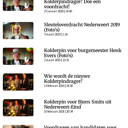
Kolderpindrager? Doe een
voordracht!
27 januari 2020 | 14:00
Sleuteloverdracht Nederweert 2019
(Foto’s)
3 maart 2019 | 1:16
Kolderpin voor burgemeester Henk
Evers (Foto’s)
2 maart 2019 | 23:31
Wie wordt de nieuwe
Kolderpindrager?
13 februari 2019 | 18:00
Kolderpin voor Bjorn Smits uit
Nederweert-Eind
10 februari 2018 | 20:34
Voordragen van kandidaten voor