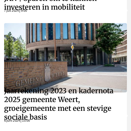
investeren in mobiliteit
7 juli 2024 | 9:00
Jaarrekening 2023 en kadernota
2025 gemeente Weert,
groeigemeente met een stevige
sociale basis
6 juni 2024 | 15:00