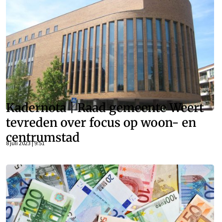
Kadernota | Raad gemeente Weert
tevreden over focus op woon- en
centrumstad
8 juli 2023 | 9:51