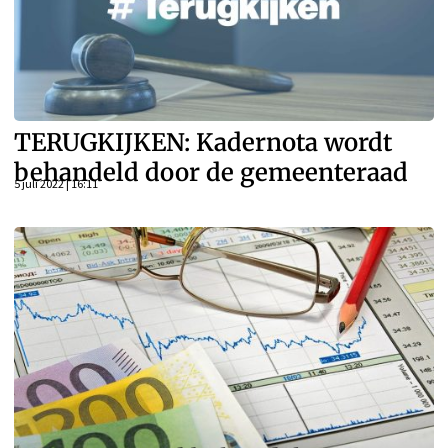
TERUGKIJKEN: Kadernota wordt
behandeld door de gemeenteraad
5 juli 2022 | 16:11