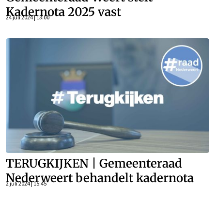
Kadernota 2025 vast
24 juli 2024 | 13:00
TERUGKIJKEN | Gemeenteraad
Nederweert behandelt kadernota
2 juli 2024 | 15:45