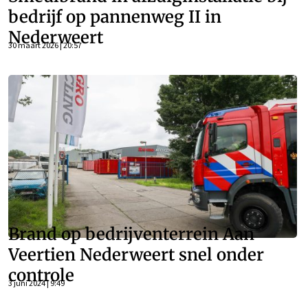
bedrijf op pannenweg II in
Nederweert
30 maart 2026 | 20:57
Brand op bedrijventerrein Aan
Veertien Nederweert snel onder
controle
3 juni 2024 | 9:49