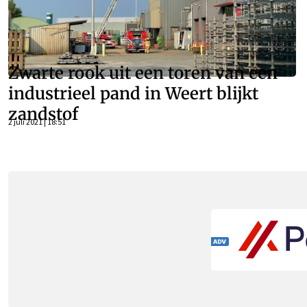
Zwarte rook uit een toren van een
industrieel pand in Weert blijkt
zandstof
2 juli 2021 | 18:51