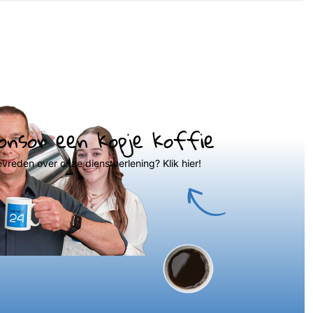
onsor een kopje koffie
evreden over onze dienstverlening? Klik hier!