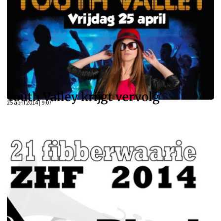
Youth Valley krijgt vervolg
25 april 2014 | 9:07