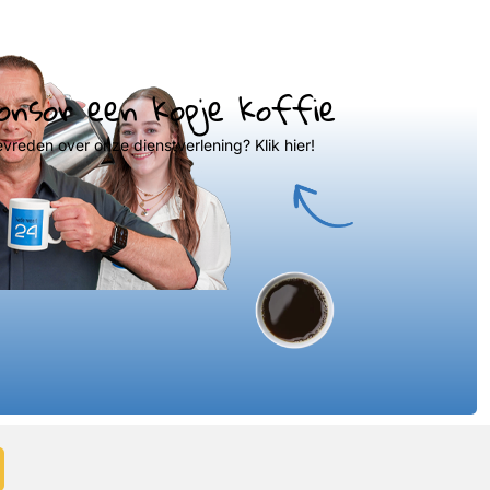
onsor een kopje koffie
evreden over onze dienstverlening? Klik hier!