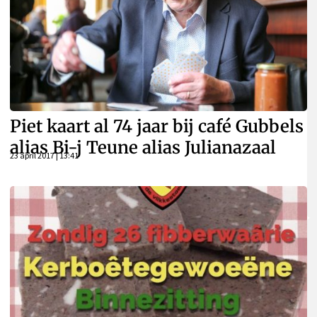
Piet kaart al 74 jaar bij café Gubbels
alias Bi-j Teune alias Julianazaal
23 april 2017 | 13:41