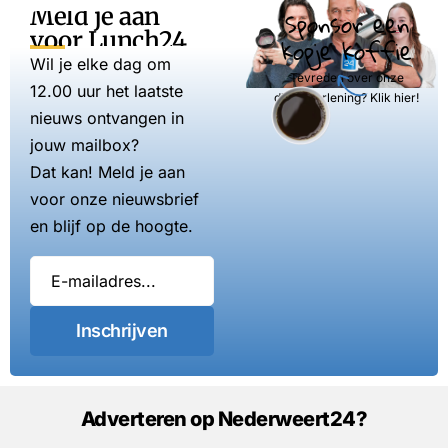
Meld je aan
Sponsor een
voor Lunch24
kopje koffie
Wil je elke dag om
Tevreden over onze
12.00 uur het laatste
dienstverlening? Klik hier!
nieuws ontvangen in
jouw mailbox?
Dat kan! Meld je aan
voor onze nieuwsbrief
en blijf op de hoogte.
Inschrijven
Adverteren op Nederweert24?