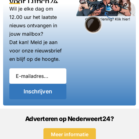
voor Lunch24
kopje koffie
Wil je elke dag om
Tevreden over onze
12.00 uur het laatste
dienstverlening? Klik hier!
nieuws ontvangen in
jouw mailbox?
Dat kan! Meld je aan
voor onze nieuwsbrief
en blijf op de hoogte.
Inschrijven
Adverteren op Nederweert24?
Meer informatie