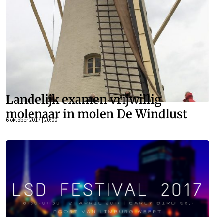
Landelijk examen vrijwillig
molenaar in molen De Windlust
6 oktober 2017 | 20:00