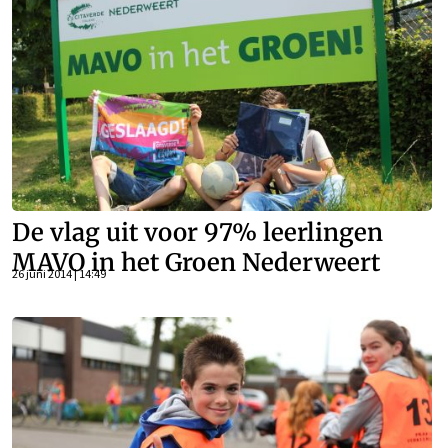
De vlag uit voor 97% leerlingen
MAVO in het Groen Nederweert
26 juni 2014 | 14:49