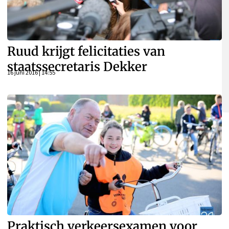
Ruud krijgt felicitaties van
staatssecretaris Dekker
16 juni 2016 | 14:55
Praktisch verkeersexamen voor