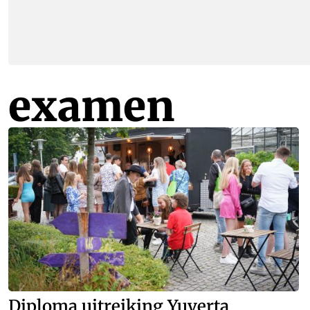
examen
Diploma uitreiking Yuverta