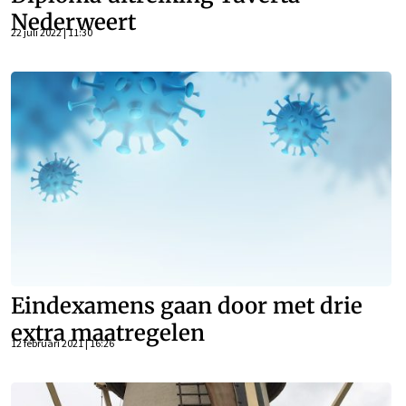
Nederweert
22 juli 2022 | 11:30
Eindexamens gaan door met drie
extra maatregelen
12 februari 2021 | 16:26