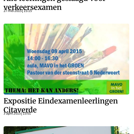
verkeersexamen
27 mei 2015 | 15:15
Expositie Eindexamenleerlingen
Citaverde
3 april 2015 | 15:01