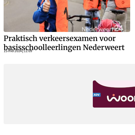
Praktisch verkeersexamen voor
basisschoolleerlingen Nederweert
15 mei 2014 | 11:09